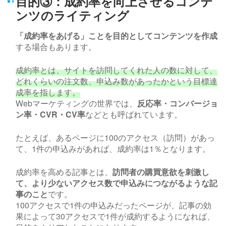
目的③：成約率を向上させるコンテ
ンツのライティング
「成約率をあげる」ことを目的としてコンテンツを作成
する場合もあります。
成約率とは、サイトを訪問してくれた人の数に対して、
どれくらいの注文数、申込み数があったかという目標達
成率を指します。
Web
マーケティングの世界では、
反応率・コンバージョ
ン率・
CVR
・
CV
率
などとも呼ばれています。
たとえば、あるページに
100
のアクセス（訪問）があっ
て、
1
件の申込みがあれば、成約率は
1
％となります。
成約率を高める記事とは、
訪問者の購買意欲を刺激し
て、より少ないアクセス数で申込みにつながるような記
事のこと
です。
100
アクセスで
1
件の申込みだったページが、記事の効
果によって
30
アクセスで
1
件が成約するようになれば、