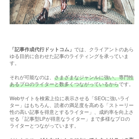
「記事作成代行ドットコム」
では、クライアントのあら
ゆる目的に合わせた記事のライティングを承っていま
す。
それが可能なのは、
さまざまなジャンルに強い、専門性
あるプロのライターと数多くつながっているから
です。
Web
サイトを検索上位に表示させる「
SEO
に強いライ
ター」はもちろん、読者の満足度を高める「ストーリー
性の高い記事を得意とするライター」、成約率を向上さ
せる「記事型
LP
が得意なライター」まで多様なプロの
ライターとつながっています。