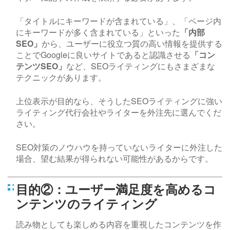
「タイトルにキーワードが含まれている」、「ページ内
にキーワードが多く含まれている」といった
「内部
SEO
」
から、ユーザーに役立つ質の高い情報を提供する
ことで
Google
に良いサイトであると認識させる
「コン
テンツ
SEO
」
など、
SEO
ライティングにもさまざまな
テクニックがあります。
上位表示が目的なら、そうした
SEO
ライティングに強い
ライティング代行会社やライターを外注先に選んでくだ
さい。
SEO
対策のノウハウを持っていないライターに外注した
場合、望む結果が得られない可能性があるからです。
目的②：ユーザー満足度を高めるコ
ンテンツのライティング
読み物としても楽しめる内容を重視したコンテンツを作