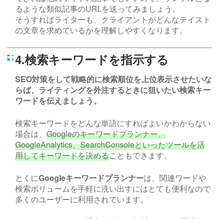
るような類似記事の
URL
を送ってみましょう。
そうすればライターも、クライアントがどんなテイスト
の文章を求めているかを理解しやすくなります。
4.検索キーワードを指示する
SEO
対策をして戦略的に検索順位を上位表示させたいな
らば、ライティングを外注するときに狙いたい検索キー
ワードを伝えましょう。
検索キーワードをどんな単語にすればよいかわからない
場合は、
Google
のキーワードプランナー、
GoogleAnalytics
、
SearchConsole
といったツールを活
用してキーワードを決める
こともできます。
とくに
Google
キーワードプランナー
は、関連ワードや
検索ボリュームを手軽に洗い出すにはとても便利なので
多くのユーザーに利用されています。