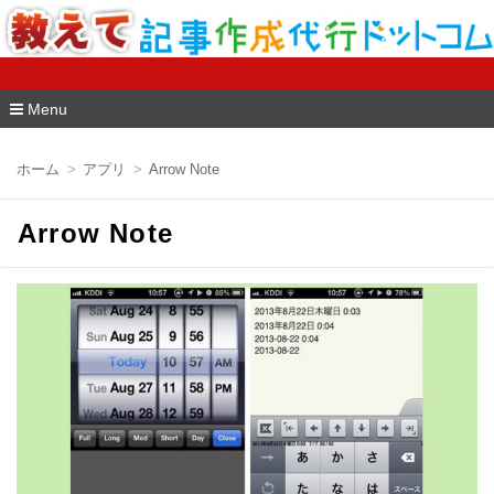
教えて記事作成代行ドットコム
Menu
コ
ン
ホーム
アプリ
Arrow Note
テ
ン
ツ
Arrow Note
へ
移
動