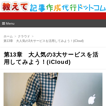
教えて記事作成代行ドットコム
Menu
コ
ン
ホーム
クラウド
テ
第13章 大人気の3大サービスを活用してみよう！(iCloud)
ン
ツ
へ
第13章 大人気の3大サービスを活
移
動
用してみよう！(iCloud)