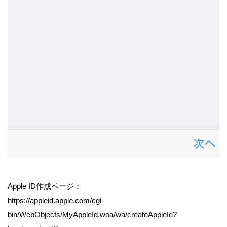
Apple ID作成ページ：
https://appleid.apple.com/cgi-
bin/WebObjects/MyAppleId.woa/wa/createAppleId?