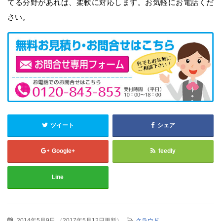
てる分野があれば、
柔軟に対応します。お気軽にお電話くだ
さい。
ツイート
シェア
Google+
feedly
Line
2014年5月9日
（
2017年5月12日更新
）
クラウド