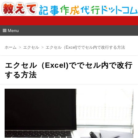
教えて記事作成代行ドットコム
Menu
コ
ン
ホーム
エクセル
エクセル（Excel)ででセル内で改行する方法
テ
ン
ツ
エクセル（Excel)ででセル内で改行
へ
移
する方法
動