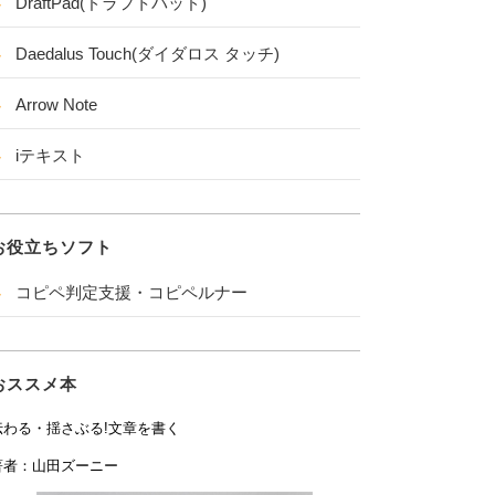
DraftPad(ドラフトパッド)
Daedalus Touch(ダイダロス タッチ)
Arrow Note
iテキスト
お役立ちソフト
コピペ判定支援・コピペルナー
おススメ本
伝わる・揺さぶる!文章を書く
著者：山田ズーニー