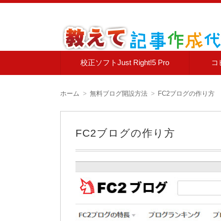
電子書籍の作り方、校正の方法、コピペチェ
教えて記事作成代行ド
コ
校正ソフトJust Right!5 Pro
コ
ン
テ
ン
ツ
ホーム
無料ブログ開設方法
FC2ブログの作り方
へ
移
動
FC2ブログの作り方