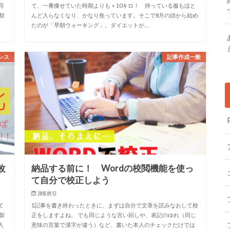
同
て、一番痩せていた時期よりも＋10キロ！ 持っている服もほと
契
んど入らなくなり、かなり焦っています。そこで8月の頭から始め
たのが「早朝ウォーキング」。ダイエットが…
ンス
記事作成一般
改
納品する前に！ Wordの校閲機能を使っ
て自分で校正しよう
2018.09.12
て
1記事を書き終わったときに、まずは自分で文章を読みなおして校
製
正をしますよね。 でも同じような言い回しや、表記のゆれ（同じ
入
意味の言葉で漢字が違う）など、書いた本人のチェックだけでは