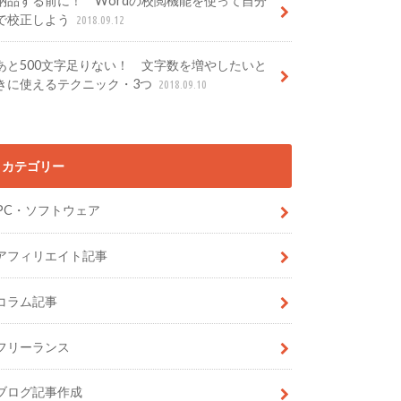
納品する前に！ Wordの校閲機能を使って自分
で校正しよう
2018.09.12
あと500文字足りない！ 文字数を増やしたいと
きに使えるテクニック・3つ
2018.09.10
カテゴリー
PC・ソフトウェア
アフィリエイト記事
コラム記事
フリーランス
ブログ記事作成