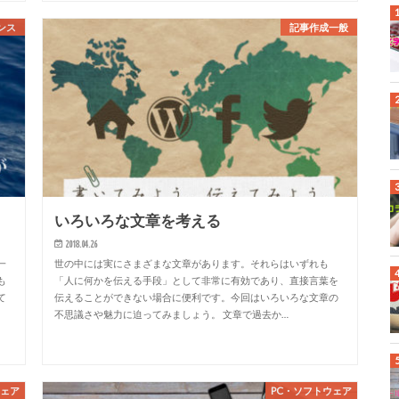
ンス
記事作成一般
いろいろな文章を考える
2018.04.26
一
世の中には実にさまざまな文章があります。それらはいずれも
も
「人に何かを伝える手段」として非常に有効であり、直接言葉を
て
伝えることができない場合に便利です。今回はいろいろな文章の
不思議さや魅力に迫ってみましょう。 文章で過去か…
ウェア
PC・ソフトウェア