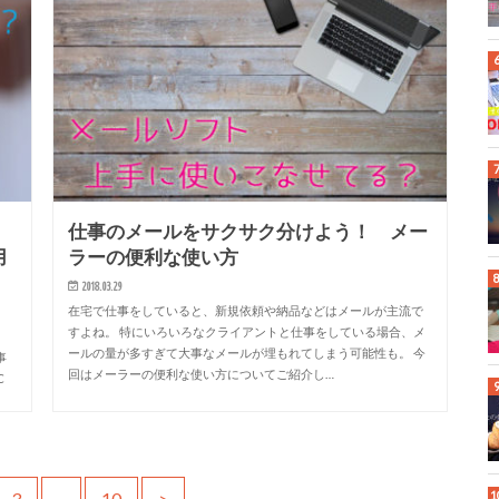
仕事のメールをサクサク分けよう！ メー
用
ラーの便利な使い方
2018.03.29
在宅で仕事をしていると、新規依頼や納品などはメールが主流で
すよね。 特にいろいろなクライアントと仕事をしている場合、メ
。
ールの量が多すぎて大事なメールが埋もれてしまう可能性も。 今
事
回はメーラーの便利な使い方についてご紹介し…
C
3
…
10
>