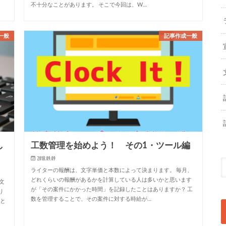
不十分なことがあります。 そこで今回は、W…
一般
記事作成一般
し
工数管理を始めよう！ その1・ツール編
2018.09.09
ライターの報酬は、文字単価と本数によって決まります。 毎月、
どれくらいの報酬があるかを計算している人は多いかと思います
文
が「その案件にかかった時間」を記録したことはありますか？ 工
り
数を管理することで、その案件に対する時給が…
上と