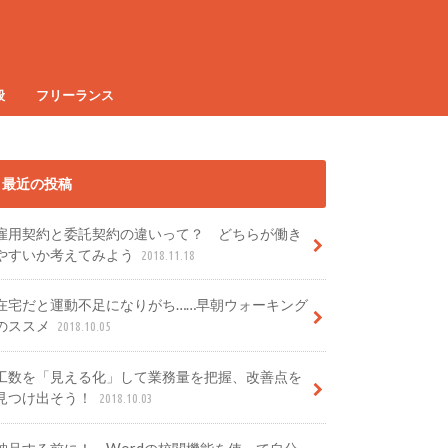
般
フリーランス
最近の投稿
雇用契約と委託契約の違いって？ どちらが働き
やすいか考えてみよう
2018.11.18
在宅だと運動不足になりがち……早朝ウォーキング
のススメ
2018.10.05
工数を「見える化」して業務量を把握、改善点を
見つけ出そう！
2018.10.03