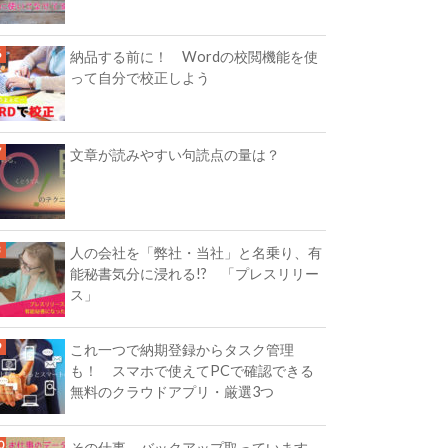
納品する前に！ Wordの校閲機能を使
って自分で校正しよう
文章が読みやすい句読点の量は？
人の会社を「弊社・当社」と名乗り、有
能秘書気分に浸れる!? 「プレスリリー
ス」
これ一つで納期登録からタスク管理
も！ スマホで使えてPCで確認できる
無料のクラウドアプリ・厳選3つ
その仕事、バックアップ取っています