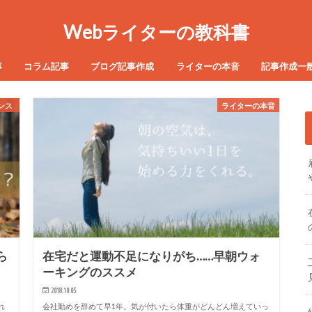
Webライターの教科書
事
コラム記事
ブログ記事作成
ライターの本音
記事作成一
ンス
ライターの本音
ら
在宅だと運動不足になりがち……早朝ウォ
ーキングのススメ
2018.10.05
れ
会社勤めを辞めて早1年。気が付いたら体重がどんどん増えていっ