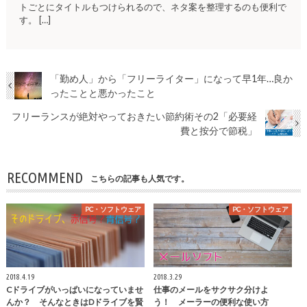
トごとにタイトルもつけられるので、ネタ案を整理するのも便利で
す。 […]
「勤め人」から「フリーライター」になって早1年…良か
ったことと悪かったこと
フリーランスが絶対やっておきたい節約術その2「必要経
費と按分で節税」
RECOMMEND
こちらの記事も人気です。
PC・ソフトウェア
PC・ソフトウェア
2018.4.19
2018.3.29
Cドライブがいっぱいになっていませ
仕事のメールをサクサク分けよ
んか？ そんなときはDドライブを賢
う！ メーラーの便利な使い方