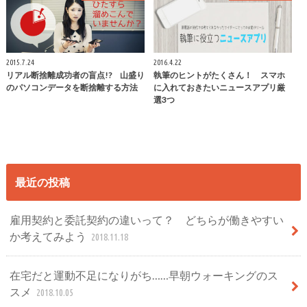
2015.7.24
2016.4.22
リアル断捨離成功者の盲点!? 山盛り
執筆のヒントがたくさん！ スマホ
のパソコンデータを断捨離する方法
に入れておきたいニュースアプリ厳
選3つ
最近の投稿
雇用契約と委託契約の違いって？ どちらが働きやすい
か考えてみよう
2018.11.18
在宅だと運動不足になりがち……早朝ウォーキングのス
スメ
2018.10.05