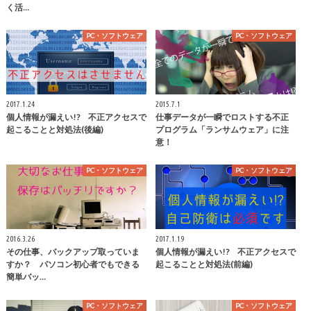
く活…
PC・ソフトウェア
PC・ソフトウェア
2017.1.24
2015.7.1
個人情報が漏えい!? 不正アクセスで
仕事データが一瞬でロストする不正
起こることと対処法(後編)
プログラム「ランサムウェア」に注
意！
PC・ソフトウェア
PC・ソフトウェア
2016.3.26
2017.1.19
その仕事、バックアップ取っていま
個人情報が漏えい!? 不正アクセスで
すか？ パソコン初心者でもできる
起こることと対処法(前編)
簡単バッ…
PC・ソフトウェア
PC・ソフトウェア