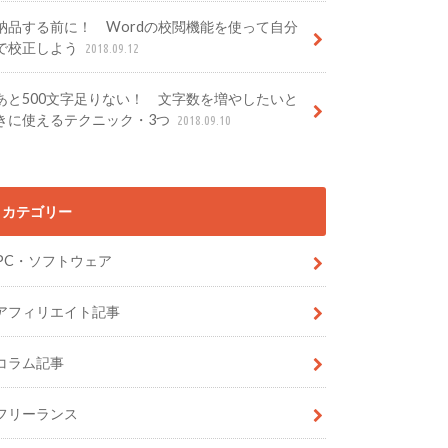
納品する前に！ Wordの校閲機能を使って自分
で校正しよう
2018.09.12
あと500文字足りない！ 文字数を増やしたいと
きに使えるテクニック・3つ
2018.09.10
カテゴリー
PC・ソフトウェア
アフィリエイト記事
コラム記事
フリーランス