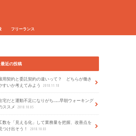
般
フリーランス
最近の投稿
雇用契約と委託契約の違いって？ どちらが働き
やすいか考えてみよう
2018.11.18
在宅だと運動不足になりがち……早朝ウォーキング
のススメ
2018.10.05
工数を「見える化」して業務量を把握、改善点を
見つけ出そう！
2018.10.03