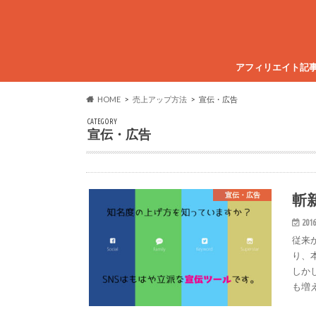
アフィリエイト記
HOME
売上アップ方法
宣伝・広告
CATEGORY
宣伝・広告
斬
宣伝・広告
2016
従来
り、
しか
も増