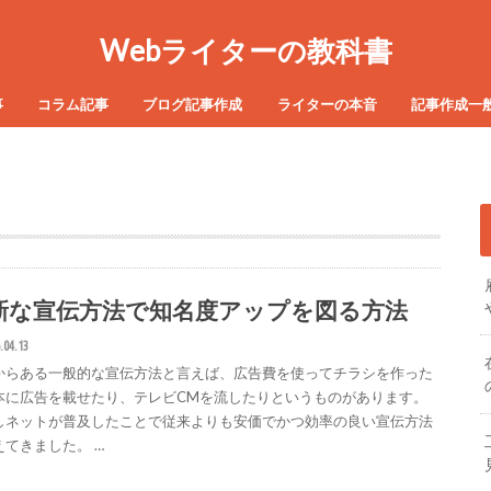
Webライターの教科書
事
コラム記事
ブログ記事作成
ライターの本音
記事作成一
新な宣伝方法で知名度アップを図る方法
.04.13
からある一般的な宣伝方法と言えば、広告費を使ってチラシを作った
本に広告を載せたり、テレビCMを流したりというものがあります。
しネットが普及したことで従来よりも安価でかつ効率の良い宣伝方法
えてきました。 …