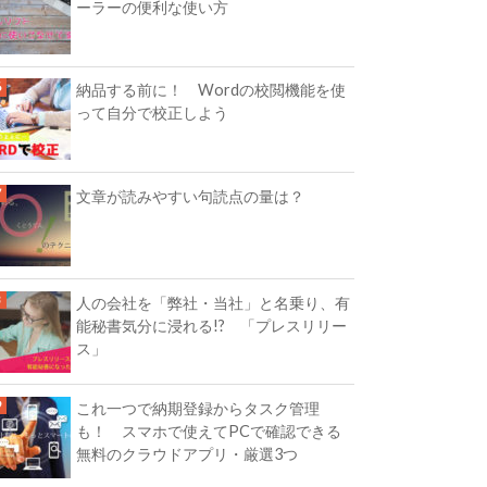
ーラーの便利な使い方
納品する前に！ Wordの校閲機能を使
って自分で校正しよう
文章が読みやすい句読点の量は？
人の会社を「弊社・当社」と名乗り、有
能秘書気分に浸れる!? 「プレスリリー
ス」
これ一つで納期登録からタスク管理
も！ スマホで使えてPCで確認できる
無料のクラウドアプリ・厳選3つ