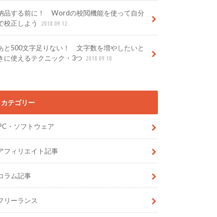
納品する前に！ Wordの校閲機能を使って自分
で校正しよう
2018.09.12
あと500文字足りない！ 文字数を増やしたいと
きに使えるテクニック・3つ
2018.09.10
カテゴリー
PC・ソフトウェア
アフィリエイト記事
コラム記事
フリーランス