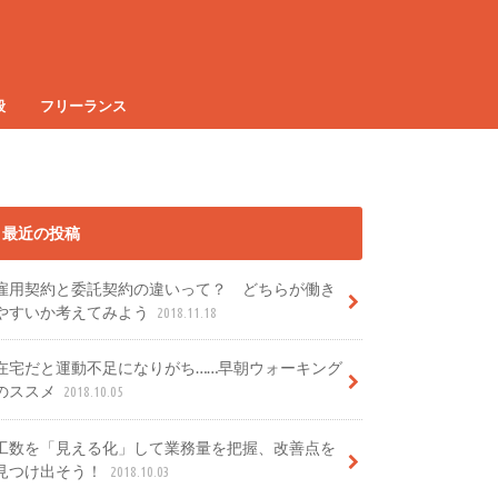
般
フリーランス
最近の投稿
雇用契約と委託契約の違いって？ どちらが働き
やすいか考えてみよう
2018.11.18
在宅だと運動不足になりがち……早朝ウォーキング
のススメ
2018.10.05
工数を「見える化」して業務量を把握、改善点を
見つけ出そう！
2018.10.03