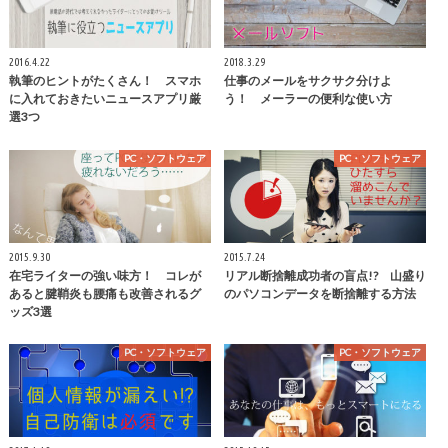
2016.4.22
2018.3.29
執筆のヒントがたくさん！ スマホ
仕事のメールをサクサク分けよ
に入れておきたいニュースアプリ厳
う！ メーラーの便利な使い方
選3つ
PC・ソフトウェア
PC・ソフトウェア
2015.9.30
2015.7.24
在宅ライターの強い味方！ コレが
リアル断捨離成功者の盲点!? 山盛り
あると腱鞘炎も腰痛も改善されるグ
のパソコンデータを断捨離する方法
ッズ3選
PC・ソフトウェア
PC・ソフトウェア