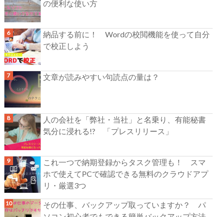
の便利な使い方
納品する前に！ Wordの校閲機能を使って自分
で校正しよう
文章が読みやすい句読点の量は？
人の会社を「弊社・当社」と名乗り、有能秘書
気分に浸れる!? 「プレスリリース」
これ一つで納期登録からタスク管理も！ スマ
ホで使えてPCで確認できる無料のクラウドアプ
リ・厳選3つ
その仕事、バックアップ取っていますか？ パ
ソコン初心者でもできる簡単バックアップ方法