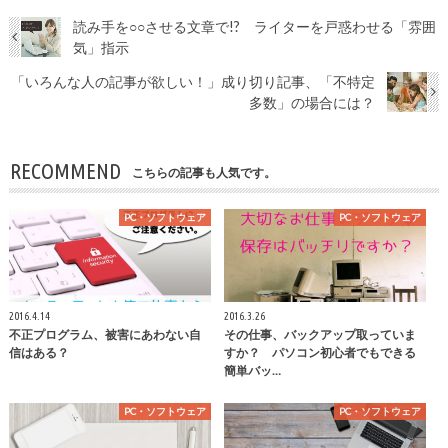
読み手を○○させる文章で!? ライターを戸惑わせる「雰囲
気」指示
「いろんな人の記事が欲しい！」成り切り記事、「不特定
多数」の場合には？
RECOMMEND
こちらの記事も人気です。
PC・ソフトウェア
PC・ソフトウェア
2016.4.14
2016.3.26
不正プログラム、被害にあわない自
その仕事、バックアップ取っていま
信はある？
すか？ パソコン初心者でもできる
簡単バッ…
PC・ソフトウェア
PC・ソフトウェア